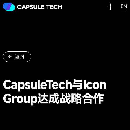
EN
返回
CapsuleTech与Icon
Group达成战略合作