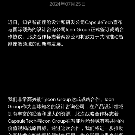
2024年07月25日
近日，知名智能座舱设计和研发公司CapsuleTech宣布
与国际领先的设计咨询公司Icon Group正式签订战略合
作协议。此次合作标志着两家公司将致力于共同推动智
能座舱领域的创新与发展。
我们非常高兴能与Icon Group达成战略合作。Icon
Group作为全球知名的设计咨询公司，在产品设计领域
拥有丰富的经验和强大的资源，此次战略合作标志着
CapsuleTech与Icon Group在智能座舱领域有着共同的
价值观和战略目标。通过这次合作，我们将进一步推动